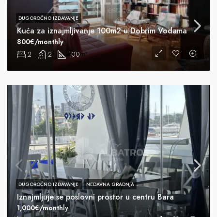
DUGOROČNO IZDAVANJE
Kuća za iznajmljivanje 100m2 u Dobrim Vodama
800€/monthly
2
2
100
m²
DUGOROČNO IZDAVANJE
NEDAVNA GRADNJA
Iznajmljuje se poslovni prostor u centru Bara
1,000€/monthly