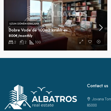
UZUN DÖNEM KIRALAMA
Dobre Vode’de 100m2 kiralık ev
800€/monthly
2
2
100
m²
Contact us
Jovana Toma
85000