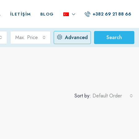
+382 69 21 88 66
A
İLETIŞIM
BLOG
Max. Price
Advanced
Search
Sort by:
Default Order