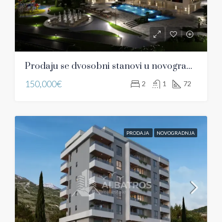
Prodaju se dvosobni stanovi u novogradnji u Bjelišima, Bar
150,000€
2
1
72
PRODAJA
NOVOGRADNJA