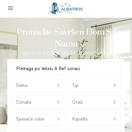
Pronađite Savršen Dom Sa
Nama
ISKUSTVO U KOJE MOŽETE VJEROVATI
Status
Tip
Oznaka
Grad
Spavaće sobe
Kupatila