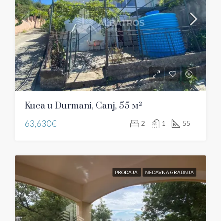
Kuca u Durmani, Canj, 55 м²
63,630€
2
1
55
PRODAJA
NEDAVNA GRADNJA