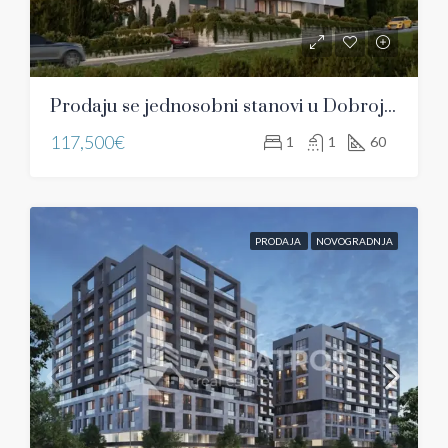
Prodaju se jednosobni stanovi u Dobroj Vodi, Bar
117,500€
1
1
60
PRODAJA
NOVOGRADNJA