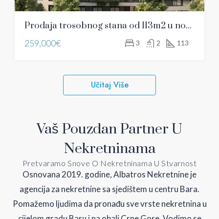
Prodaja trosobnog stana od 113m2 u novogradnji u centru Bara
259,000€
3
2
113
Učitaj Više
Vaš Pouzdan Partner U
Nekretninama
Pretvaramo Snove O Nekretninama U Stvarnost
Osnovana 2019. godine, Albatros Nekretnine je
agencija za nekretnine sa sjedištem u centru Bara.
Pomažemo ljudima da pronađu sve vrste nekretnina u
cijelom gradu Baru i na obali Crne Gore. Vodimo se