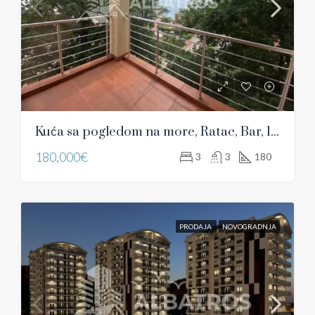
Kuća sa pogledom na more, Ratac, Bar, 180 m
180,000€
3
3
180
PRODAJA
NOVOGRADNJA