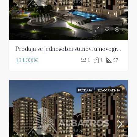
Prodaju se jednosobni stanovi u novogradnji u Bjeliši, Bar
131,000€
1
1
57
PRODAJA
NOVOGRADNJA