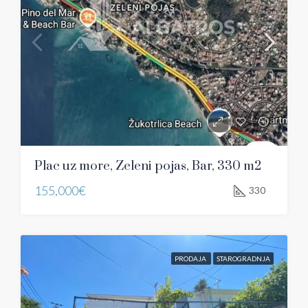
Plac uz more, Zeleni pojas, Bar, 330 m2
155,000€
330
PRODAJA
STAROGRADNJA