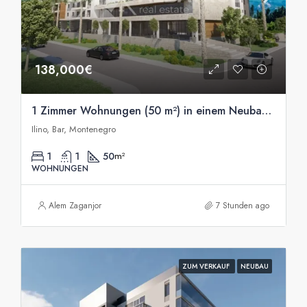
138,000€
1 Zimmer Wohnungen (50 m²) in einem Neubau in Ilino, Bar zu verkaufen
Ilino, Bar, Montenegro
1
1
50
m²
WOHNUNGEN
Alem Zaganjor
7 Stunden ago
ZUM VERKAUF
NEUBAU