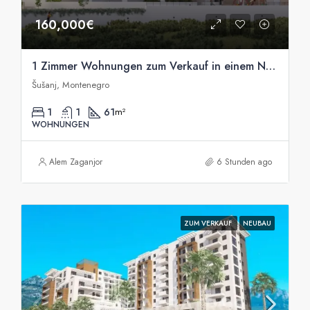
160,000€
1 Zimmer Wohnungen zum Verkauf in einem Neubau in Susanj, Bar
Šušanj, Montenegro
1
1
61
m²
WOHNUNGEN
Alem Zaganjor
6 Stunden ago
ZUM VERKAUF
NEUBAU