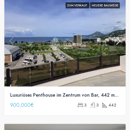
ZUM VERKAUF
NEUERE BAUWEISE
Luxuriöses Penthouse im Zentrum von Bar, 442 m², Terrasse 250 m², Swimmingpool
900,000€
3
3
442