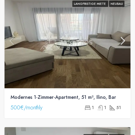
LANGFRISTIGE MIETE
NEUBAU
Modernes 1-Zimmer-Apartment, 51 m², Ilino, Bar
500€/monthly
1
1
51