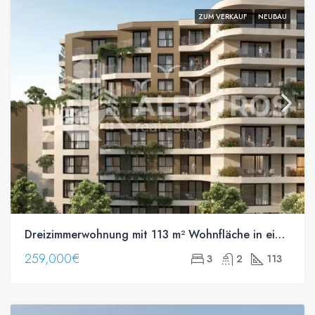
ZUM VERKAUF
NEUBAU
Dreizimmerwohnung mit 113 m² Wohnfläche in einem Neubau im Zentrum von Bar zu verkaufen
259,000€
3
2
113