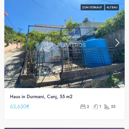
ZUM VERKAUF
ALTBAU
Haus in Durmani, Canj, 55 m2
63,630€
2
1
55