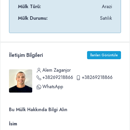
Mülk Türü:
Arazi
Mülk Durumu:
Satılık
İletişim Bilgileri
İlanları Görüntüle
Alem Zaganjor
+38269218866
+38269218866
WhatsApp
Bu Mülk Hakkında Bilgi Alın
İsim