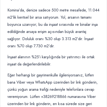
Komina’da, denize sadece 500 metre mesafede, 11.044
m2’lik kentsel bir arsa satıyorum. Yol, arsanın tamamı
boyunca uzanıyor; bu da inşaat sırasında ve binalar inşa
edildiğinde arsaya erişim açısından büyük avantaj
sağlıyor. Doluluk oranı %30 olup 3.313 m2’dir. İnşaat
oranı %70 olup 7.730 m2’dir.
İnşaat alanının %25’i karşılığında bir yatırımcı ile ortak
inşaat da değerlendirilebilir.
Eğer herhangi bir gayrimenkulle ilgileniyorsanız, lütfen
bana Viber veya WhatsApp üzerinden bir link gönderin,
çünkü yoğun arama trafiği nedeniyle telefonlara cevap
veremiyorum. Lütfen +38269218866 numarasına Viber
üzerinden bir link gönderin, en kısa sürede size geri