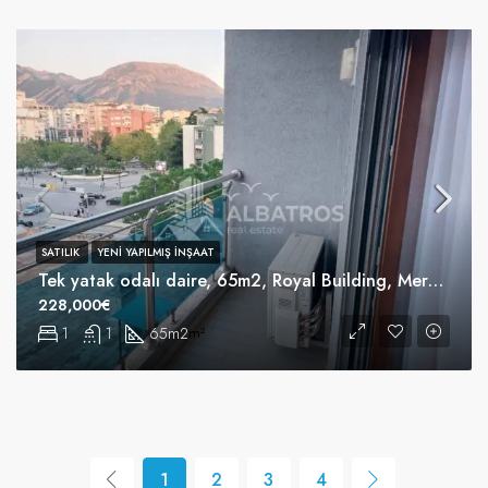
SATILIK
YENI YAPILMIŞ INŞAAT
Tek yatak odalı daire, 65m2, Royal Building, Merkez, Bar
228,000€
1
1
65m2
m²
1
2
3
4