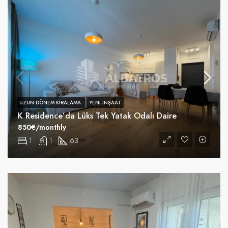
UZUN DÖNEM KIRALAMA
YENI INŞAAT
K Residence’da Lüks Tek Yatak Odalı Daire
850€/monthly
1
1
63
m²