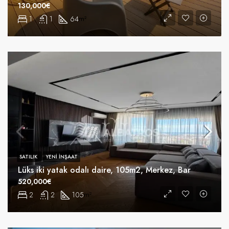
130,000€
1
1
64
m²
SATILIK
YENI INŞAAT
Lüks iki yatak odalı daire, 105m2, Merkez, Bar
520,000€
2
2
105
m²