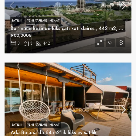
SATILIK
YENI YAPILMIŞ INŞAAT
Bar’ın merkezinde lüks çatı katı dairesi, 442 m2, 250 m2 teras, yüzme havuzu.
900,000€
3
3
442
m²
SATILIK
YENI YAPILMIŞ INŞAAT
Ada Bojana’da 64 m2’lik lüks ev satılık