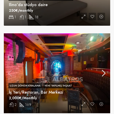
Ilino’da stüdyo daire
250€/monthly
1
1
18
m²
UZUN DÖNEM KIRALAMA
YENI YAPILMIŞ INŞAAT
İş Yeri/Restoran, Bar Merkezi
2,000€/Monthly
2
169
m²