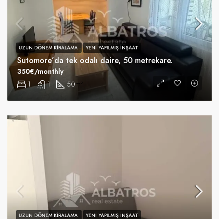
UZUN DÖNEM KIRALAMA
YENI YAPILMIŞ INŞAAT
Sutomore’da tek odalı daire, 50 metrekare.
350€/monthly
1
1
50
m²
UZUN DÖNEM KIRALAMA
YENI YAPILMIŞ INŞAAT