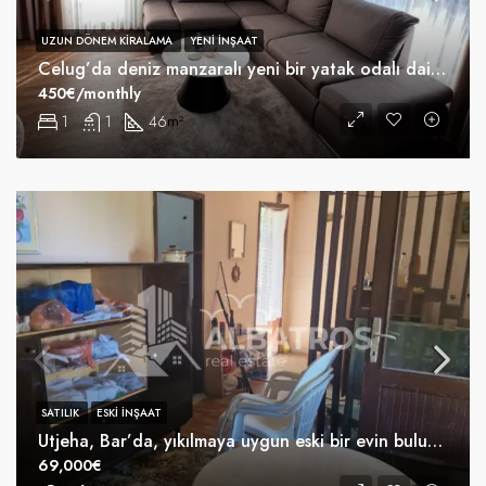
UZUN DÖNEM KIRALAMA
YENI INŞAAT
Celug’da deniz manzaralı yeni bir yatak odalı daire
450€/monthly
1
1
46
m²
SATILIK
ESKI INŞAAT
Utjeha, Bar’da, yıkılmaya uygun eski bir evin bulunduğu 201 m2’lik arsa satılıktır
69,000€