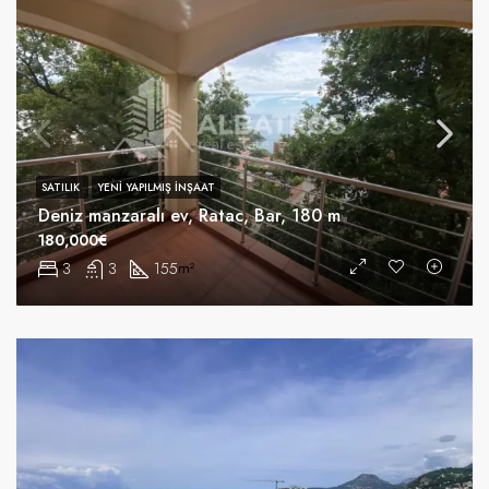
SATILIK
YENI YAPILMIŞ INŞAAT
Deniz manzaralı ev, Ratac, Bar, 180 m
180,000€
3
3
155
m²