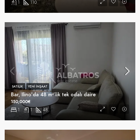
1
110
m²
SATILIK
YENI INŞAAT
Bar, Ilino’da 48 m²’lik tek odalı daire
150,000€
1
1
48
m²