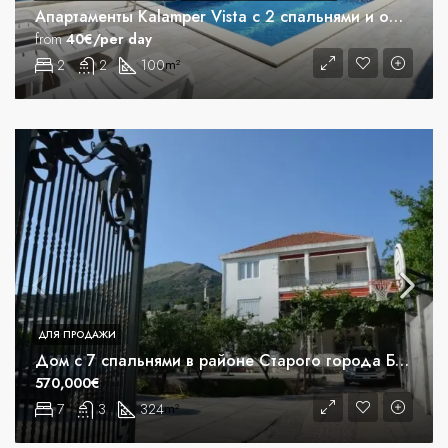
Апартаменты Kalamper Vista с 2 спальнями и общим бассейном
from
40€/per day
2
2
100
m²
ДЛЯ ПРОДАЖИ
Дом с 7 спальнями в районе Старого города Бар
570,000€
7
3
324
m²