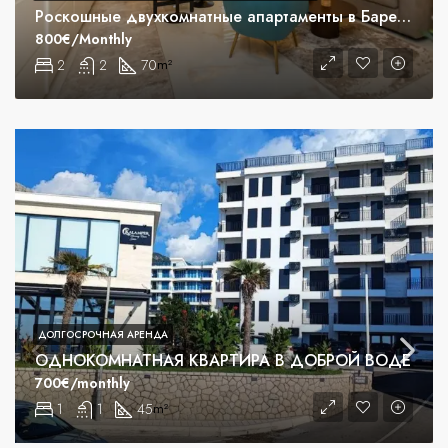
Роскошные двухкомнатные апартаменты в Баре, Челуга
800€/Monthly
2
2
70
m²
ДОЛГОСРОЧНАЯ АРЕНДА
ОДНОКОМНАТНАЯ КВАРТИРА В ДОБРОЙ ВОДЕ
700€/monthly
1
1
45
m²