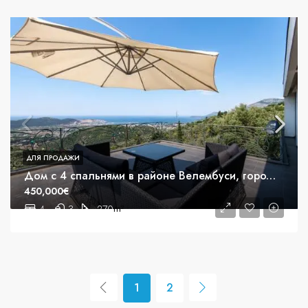
ДЛЯ ПРОДАЖИ
Дом с 4 спальнями в районе Велембуси, город Бар
450,000€
4
3
270
m²
1
2