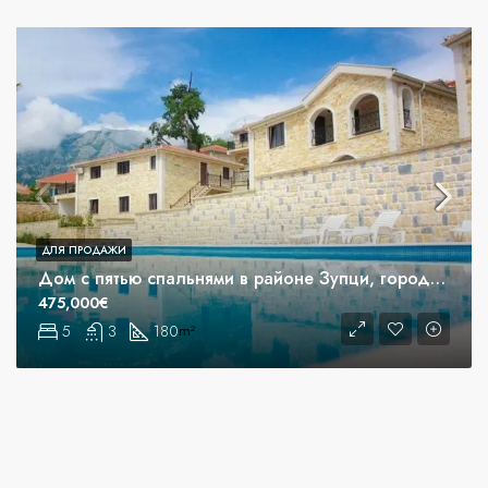
ДЛЯ ПРОДАЖИ
Дом с пятью спальнями в районе Зупци, город Бар
475,000€
5
3
180
m²