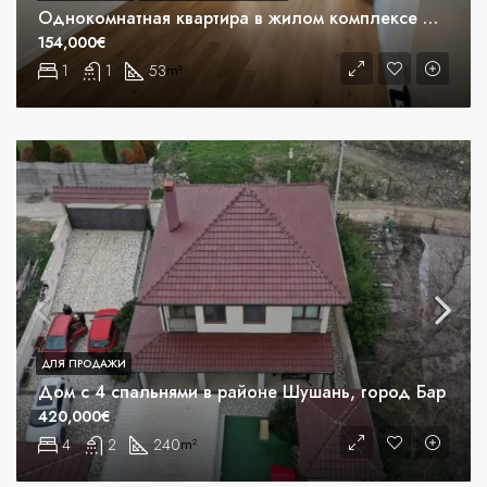
Однокомнатная квартира в жилом комплексе K Residence
154,000€
1
1
53
m²
ДЛЯ ПРОДАЖИ
Дом с 4 спальнями в районе Шушань, город Бар
420,000€
4
2
240
m²